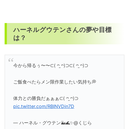
ハーネルグウテンさんの夢や目標
は？
今から帰るぅ〜〜⊂( ᴖ ̫ᴖ)⊃⊂( ᴖ ̫ᴖ)⊃
ご飯食べたらメン限作業したい気持ち💭
体力との勝負だぁぁぁ⊂( ᴖ ̫ᴖ)⊃
pic.twitter.com/RBINVDin7D
— ハーネル・グウテン🐳🌊✨️@くじら