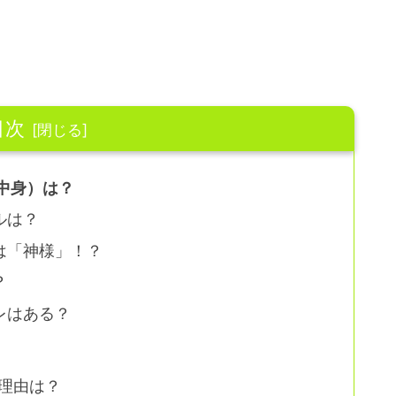
目次
中身）は？
ルは？
は「神様」！？
？
レはある？
た理由は？