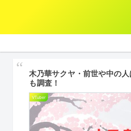
木乃華サクヤ・前世や中の人
も調査！
VTuber